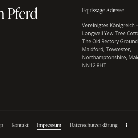
n Pferd
Equissage Adresse
Vereinigtes Königreich
Longwell Yew Tree Cott
The Old Rectory Ground
Maidford, Towcester,
Northamptonshire, Mai
NN12 8HT
op
Kontakt
Impressum
Datenschutzerklärung