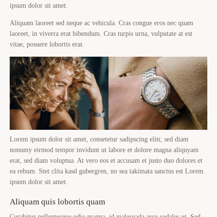
ipsum dolor sit amet.
Aliquam laoreet sed neque ac vehicula. Cras congue eros nec quam
laoreet, in viverra erat bibendum. Cras turpis urna, vulputate at est
vitae, posuere lobortis erat.
Lorem ipsum dolor sit amet, consetetur sadipscing elitr, sed diam
nonumy eirmod tempor invidunt ut labore et dolore magna aliquyam
erat, sed diam voluptua. At vero eos et accusam et justo duo dolores et
ea rebum. Stet clita kasd gubergren, no sea takimata sanctus est Lorem
ipsum dolor sit amet.
Aliquam quis lobortis quam
Curabitur pellentesque odio magna, id malesuada arcu sodales ut. Sed