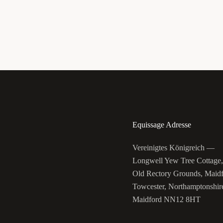
Equissage Adresse
Vereinigtes Königreich —
Longwell Yew Tree Cottage
Old Rectory Grounds, Maidf
Towcester, Northamptonshir
Maidford NN12 8HT