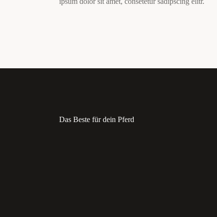
ipsum dolor sit amet, consetetur sadipscing elitr.
Das Beste für dein Pferd