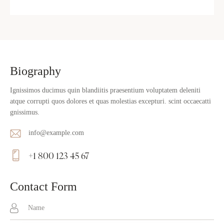
Biography
Ignissimos ducimus quin blandiitis praesentium voluptatem deleniti
atque corrupti quos dolores et quas molestias excepturi. scint occaecatti
gnissimus.
info@example.com
E-
+1 800 123 45 67
ma
Ph
il:
on
Contact Form
e: