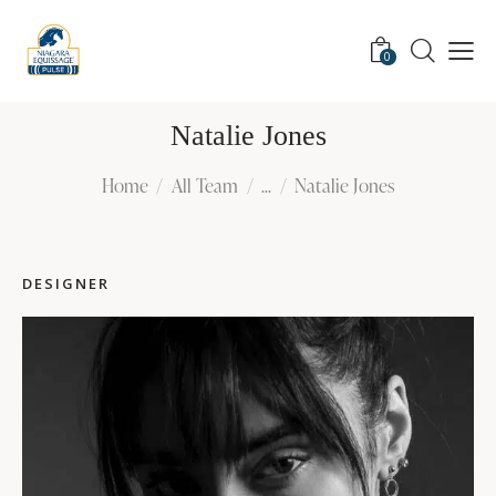
0
Natalie Jones
Home
All Team
...
Natalie Jones
DESIGNER